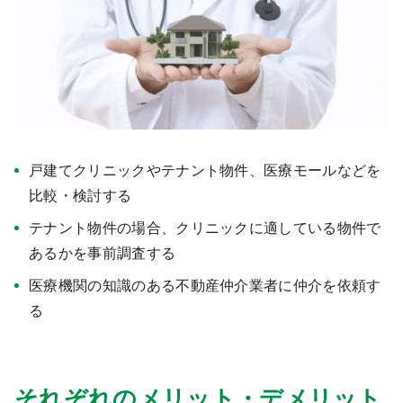
医療モール開業
コンサルタント
継承開業（医院継承）
開業支援事例
新規開業（戸建て・テナント）
開業支援事例
開業ノウハウ
施工事例
戸建てクリニックやテナント物件、医療モールなどを
比較・検討する
開業セミナー
テナント物件の場合、クリニックに適している物件で
あるかを事前調査する
個別相談会
医療機関の知識のある不動産仲介業者に仲介を依頼す
る
診療圏調査
それぞれのメリット・デメリット