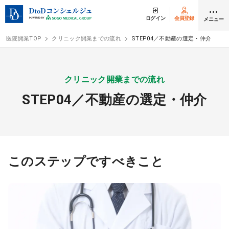
ログイン
会員登録
メニュー
医院開業TOP
クリニック開業までの流れ
STEP04／不動産の選定・仲介
ログイン
会員登録
クリニック開業までの流れ
STEP04／不動産の選定・仲介
クリニック開業
DtoDの開業支援
開業までの流れ
このステップですべきこと
開業スタイル
開業スタイル TOP
物件検索