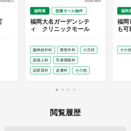
00004622
300002889
福岡県
医療モール物件
福岡
町
福岡大名ガーデンシテ
福岡市
ィ クリニックモール
も可
脳神経外科
整形外科
小児科
その
産婦人科
耳鼻咽喉科
泌尿器科
皮膚科
その他
閲覧履歴