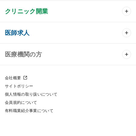
クリニック開業
クリニック開業 TOP
医師求人
クリニック物件検索
医師求人 TOP
医療機関の方
DtoDのクリニック開業支援
常勤求人検索
医院の譲渡・売却をお考えの方
クリニックの開業スタイル
会社概要
非常勤求人検索
サイトポリシー
採用をお考えの医療機関の方
クリニック開業までの流れ
個人情報の取り扱いについて
スポット求人検索
会員規約について
開業支援事例
有料職業紹介事業について
DtoDの転職・アルバイト支援
施工事例
成功事例