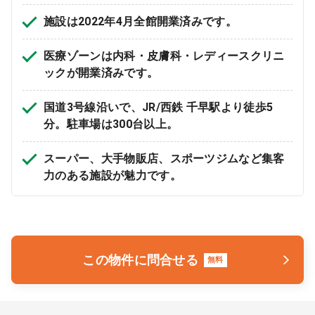
施設は2022年4月全館開業済みです。
9:00 ～ 18:00
（平日）
受付時間
0120-315-606
医療ゾーンは内科・皮膚科・レディースクリニ
ックが開業済みです。
医師求人
国道3号線沿いで、JR/西鉄 千早駅より徒歩5
分。駐車場は300台以上。
DtoDとは
スーパー、大手物販店、スポーツジムなど集客
お問合せ
力のある施設が魅力です。
医院の譲渡・売却をお考えの方
この物件に問合せる
無料