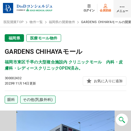
ログイン
会員登録
メニュー
医院開業TOP
物件一覧
福岡県の開業物件
GARDENS CHIHAYAモールの開
ログイン
会員登録
福岡県
医療モール物件
GARDENS CHIHAYAモール
クリニック開業
福岡市東区千早の大型複合施設内 クリニックモール 内科・皮
膚科・レディースクリニックOPEN済み。
DtoDの開業支援
300002432
お気に入りに追加
2023年11月14日更新
開業までの流れ
眼科
その他(乳腺外科)
開業スタイル
開業スタイル TOP
物件検索