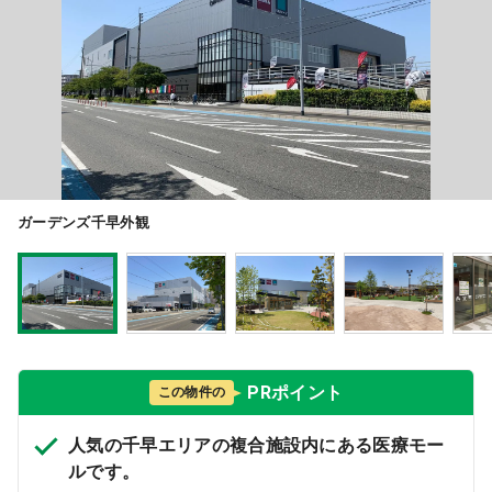
医療モール開業
コンサルタント
継承開業（医院継承）
開業支援事例
新規開業（戸建て・テナント）
開業支援事例
開業ノウハウ
施工事例
ガーデンズ千早外観
開業セミナー
個別相談会
PRポイント
この物件の
診療圏調査
人気の千早エリアの複合施設内にある医療モー
ルです。