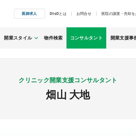
医師求人
DtoDとは
お問合せ
医院の譲渡・売却を
開業スタイル
物件検索
コンサルタント
開業支援事
施工事例
継承開業
クリニック開業支援コンサルタント
（医院継承）
畑山 大地