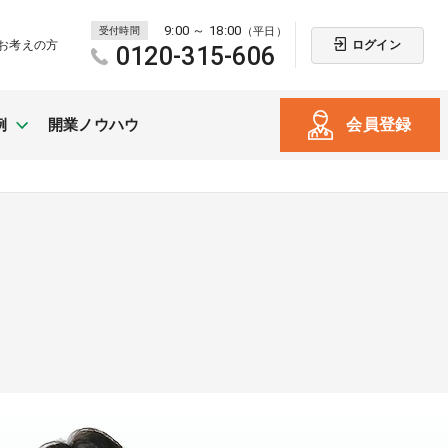
9:00 ～ 18:00
受付時間
（平日）
ログイン
お考えの方
0120-315-606
会員登録
例
開業ノウハウ
新規開業
（戸建て・テナント）