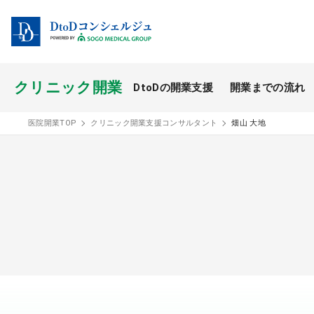
クリニック開業
DtoDの開業支援
開業までの流れ
開業スタイル TOP
医院開業TOP
クリニック開業支援コンサルタント
畑山 大地
開業支援事例
医療モール開業