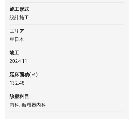
施工形式
9:00 ～ 18:00
（平日）
受付時間
設計施工
0120-315-606
エリア
東日本
医師求人
竣工
2024.11
DtoDとは
お問合せ
延床面積(㎡)
医院の譲渡・売却をお考えの方
132.48
診療科目
内科, 循環器内科