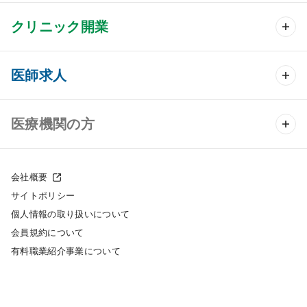
クリニック開業
クリニック開業 TOP
医師求人
クリニック物件検索
医師求人 TOP
医療機関の方
DtoDのクリニック開業支援
常勤求人検索
医院の譲渡・売却をお考えの方
クリニックの開業スタイル
会社概要
非常勤求人検索
サイトポリシー
採用をお考えの医療機関の方
クリニック開業までの流れ
個人情報の取り扱いについて
スポット求人検索
会員規約について
開業支援事例
有料職業紹介事業について
DtoDの転職・アルバイト支援
施工事例
成功事例