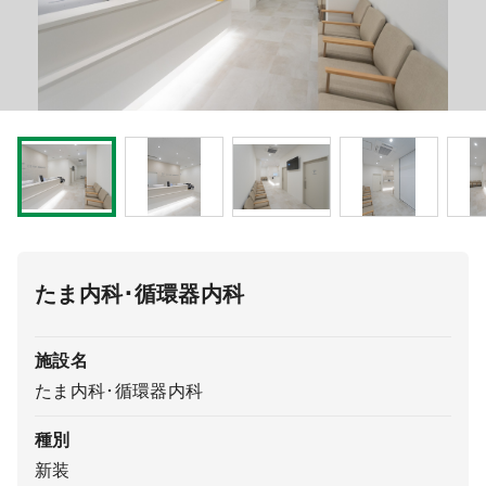
医療モール開業
コンサルタント
継承開業（医院継承）
開業支援事例
新規開業（戸建て・テナント）
開業支援事例
開業ノウハウ
施工事例
開業セミナー
たま内科･循環器内科
個別相談会
施設名
たま内科･循環器内科
診療圏調査
種別
新装