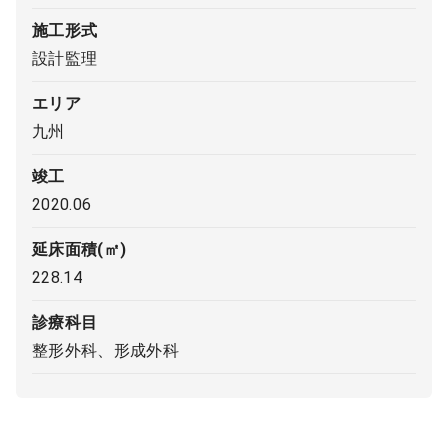
施工形式
9:00 ～ 18:00
（平日）
受付時間
設計監理
0120-315-606
エリア
九州
医師求人
竣工
2020.06
DtoDとは
お問合せ
延床面積(㎡)
医院の譲渡・売却をお考えの方
228.14
診療科目
整形外科、形成外科