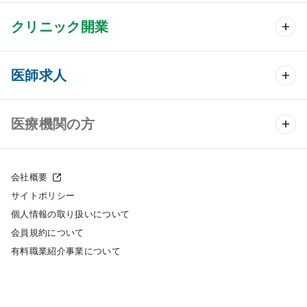
クリニック開業
クリニック開業 TOP
医師求人
クリニック物件検索
医師求人 TOP
医療機関の方
DtoDのクリニック開業支援
常勤求人検索
医院の譲渡・売却をお考えの方
クリニックの開業スタイル
会社概要
非常勤求人検索
サイトポリシー
採用をお考えの医療機関の方
クリニック開業までの流れ
個人情報の取り扱いについて
スポット求人検索
会員規約について
開業支援事例
有料職業紹介事業について
DtoDの転職・アルバイト支援
施工事例
成功事例