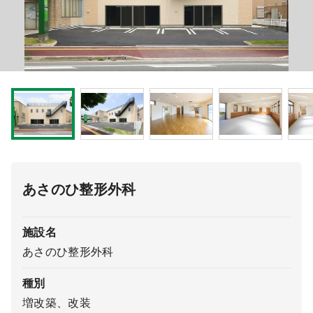
医療モール開業
コンサルタント
継承開業（医院継承）
開業支援事例
新規開業（戸建て・テナント）
開業支援事例
開業ノウハウ
施工事例
開業セミナー
あさのひ整形外科
個別相談会
施設名
あさのひ整形外科
診療圏調査
種別
増改築、改装