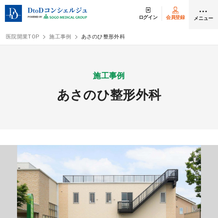
ログイン
会員登録
メニュー
医院開業TOP
施工事例
あさのひ整形外科
ログイン
会員登録
施工事例
あさのひ整形外科
クリニック開業
DtoDの開業支援
開業までの流れ
開業スタイル
開業スタイル TOP
物件検索