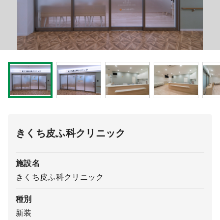
医療モール開業
コンサルタント
継承開業（医院継承）
開業支援事例
新規開業（戸建て・テナント）
開業支援事例
開業ノウハウ
施工事例
開業セミナー
きくち皮ふ科クリニック
個別相談会
施設名
きくち皮ふ科クリニック
診療圏調査
種別
新装