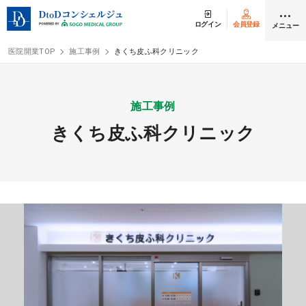
ログイン
会員登録
メニュー
医院開業TOP
施工事例
きくち皮ふ科クリニック
ログイン
会員登録
施工事例
きくち皮ふ科クリニック
クリニック開業
DtoDの開業支援
開業までの流れ
開業スタイル
開業スタイル TOP
物件検索