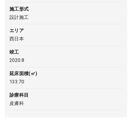
施工形式
9:00 ～ 18:00
（平日）
受付時間
設計施工
0120-315-606
エリア
西日本
医師求人
竣工
2020.8
DtoDとは
お問合せ
延床面積(㎡)
医院の譲渡・売却をお考えの方
133.70
診療科目
皮膚科