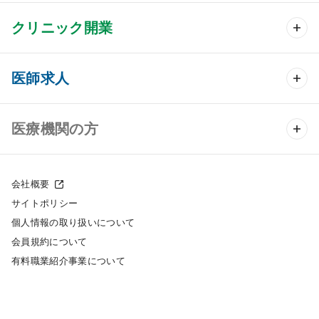
クリニック開業
クリニック開業 TOP
医師求人
クリニック物件検索
医師求人 TOP
医療機関の方
DtoDのクリニック開業支援
常勤求人検索
医院の譲渡・売却をお考えの方
クリニックの開業スタイル
会社概要
非常勤求人検索
サイトポリシー
採用をお考えの医療機関の方
クリニック開業までの流れ
個人情報の取り扱いについて
スポット求人検索
会員規約について
開業支援事例
有料職業紹介事業について
DtoDの転職・アルバイト支援
施工事例
成功事例