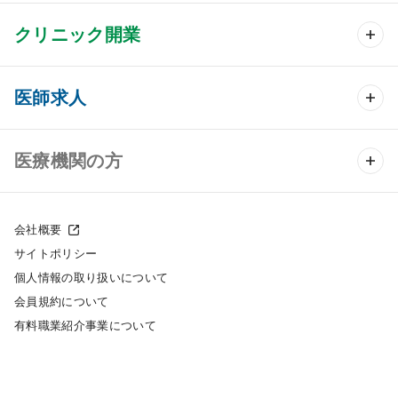
クリニック開業
クリニック開業 TOP
医師求人
クリニック物件検索
医師求人 TOP
医療機関の方
DtoDのクリニック開業支援
常勤求人検索
医院の譲渡・売却をお考えの方
クリニックの開業スタイル
会社概要
非常勤求人検索
サイトポリシー
採用をお考えの医療機関の方
クリニック開業までの流れ
個人情報の取り扱いについて
スポット求人検索
会員規約について
開業支援事例
有料職業紹介事業について
DtoDの転職・アルバイト支援
施工事例
成功事例