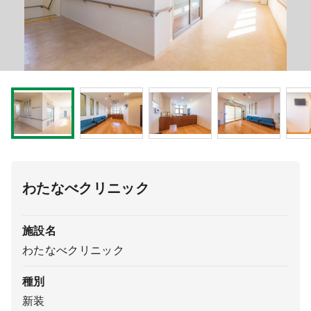
医療モール開業
コンサルタント
継承開業（医院継承）
開業支援事例
新規開業（戸建て・テナント）
開業支援事例
開業ノウハウ
施工事例
開業セミナー
わたなべクリニック
個別相談会
施設名
わたなべクリニック
診療圏調査
種別
新装