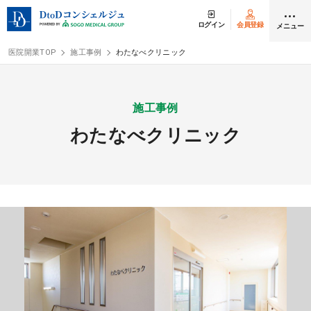
ログイン
会員登録
メニュー
医院開業TOP
施工事例
わたなべクリニック
ログイン
会員登録
施工事例
わたなべクリニック
クリニック開業
DtoDの開業支援
開業までの流れ
開業スタイル
開業スタイル TOP
物件検索