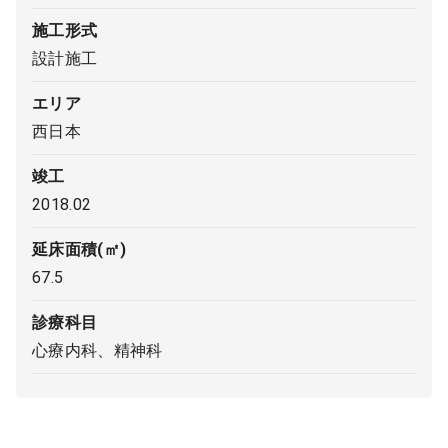
施工形式
9:00 ～ 18:00
（平日）
受付時間
設計施工
0120-315-606
エリア
西日本
医師求人
竣工
2018.02
DtoDとは
お問合せ
延床面積(㎡)
医院の譲渡・売却をお考えの方
67.5
診療科目
心療内科、精神科