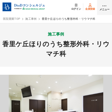
ログイン
会員登録
メニュー
医院開業TOP
施工事例
香里ケ丘ほりのうち整形外科・リウマチ科
ログイン
会員登録
施工事例
香里ケ丘ほりのうち整形外科・リウ
クリニック開業
マチ科
DtoDの開業支援
開業までの流れ
開業スタイル
開業スタイル TOP
物件検索