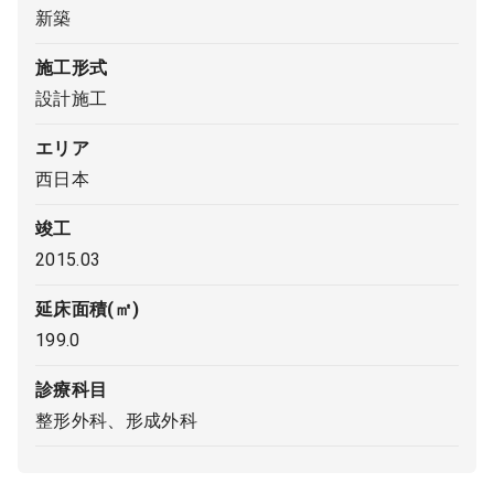
新築
9:00 ～ 18:00
（平日）
受付時間
施工形式
0120-315-606
設計施工
エリア
医師求人
西日本
竣工
DtoDとは
2015.03
お問合せ
医院の譲渡・売却をお考えの方
延床面積(㎡)
199.0
診療科目
整形外科、形成外科