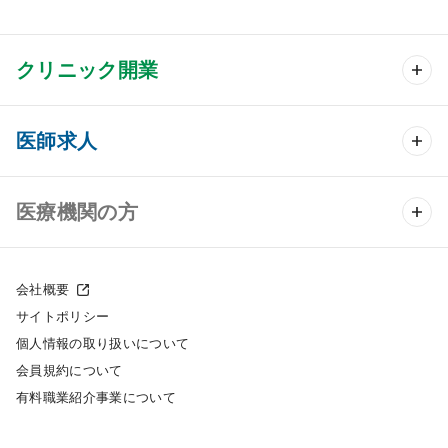
クリニック開業
クリニック開業 TOP
医師求人
クリニック物件検索
医師求人 TOP
医療機関の方
DtoDのクリニック開業支援
常勤求人検索
医院の譲渡・売却をお考えの方
クリニックの開業スタイル
会社概要
非常勤求人検索
サイトポリシー
採用をお考えの医療機関の方
クリニック開業までの流れ
個人情報の取り扱いについて
スポット求人検索
会員規約について
開業支援事例
有料職業紹介事業について
DtoDの転職・アルバイト支援