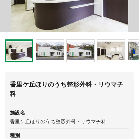
医療モール開業
コンサルタント
継承開業（医院継承）
開業支援事例
新規開業（戸建て・テナント）
開業支援事例
開業ノウハウ
施工事例
開業セミナー
香里ケ丘ほりのうち整形外科・リウマチ
科
個別相談会
施設名
診療圏調査
香里ケ丘ほりのうち整形外科・リウマチ科
種別