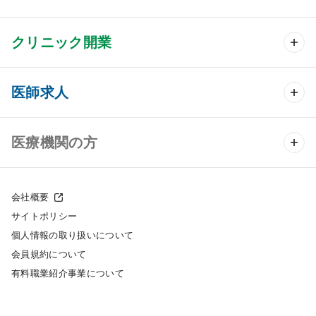
クリニック開業
クリニック開業 TOP
医師求人
クリニック物件検索
医師求人 TOP
医療機関の方
DtoDのクリニック開業支援
常勤求人検索
医院の譲渡・売却をお考えの方
クリニックの開業スタイル
会社概要
非常勤求人検索
サイトポリシー
採用をお考えの医療機関の方
クリニック開業までの流れ
個人情報の取り扱いについて
スポット求人検索
会員規約について
開業支援事例
有料職業紹介事業について
DtoDの転職・アルバイト支援
施工事例