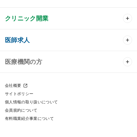
クリニック開業
クリニック開業 TOP
医師求人
クリニック物件検索
医師求人 TOP
医療機関の方
DtoDのクリニック開業支援
常勤求人検索
医院の譲渡・売却をお考えの方
クリニックの開業スタイル
会社概要
非常勤求人検索
サイトポリシー
採用をお考えの医療機関の方
クリニック開業までの流れ
個人情報の取り扱いについて
スポット求人検索
会員規約について
開業支援事例
有料職業紹介事業について
DtoDの転職・アルバイト支援
施工事例