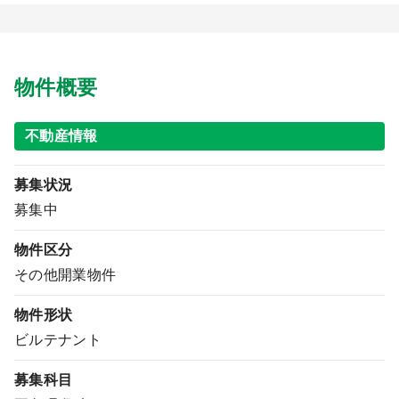
9:00 ～ 18:00
（平日）
受付時間
0120-315-606
物件概要
医師求人
不動産情報
募集状況
DtoDとは
募集中
お問合せ
医院の譲渡・売却をお考えの方
物件区分
その他開業物件
物件形状
ビルテナント
募集科目