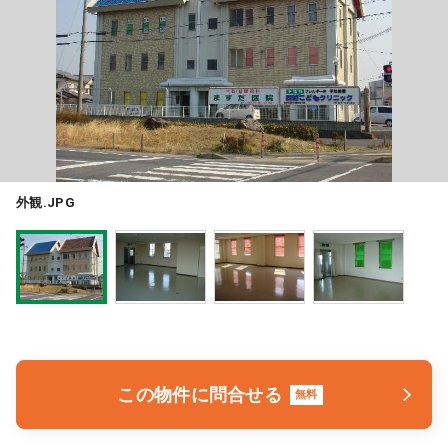
医療モール開業
コンサルタント
継承開業（医院継承）
開業支援事例
新規開業（戸建て・テナント）
開業支援事例
開業ノウハウ
施工事例
外観.JPG
開業セミナー
個別相談会
診療圏調査
この物件に問合せる
無料