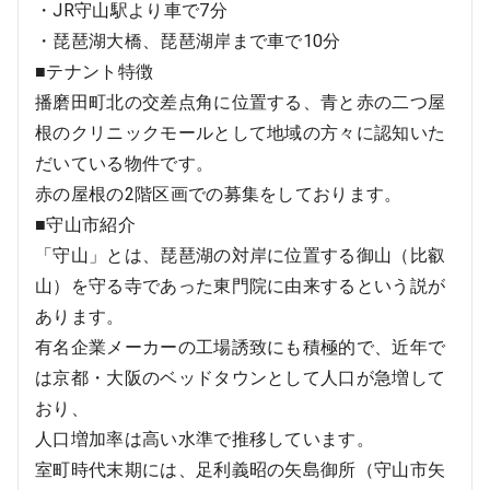
・JR守山駅より車で7分
・琵琶湖大橋、琵琶湖岸まで車で10分
■テナント特徴
播磨田町北の交差点角に位置する、青と赤の二つ屋
根のクリニックモールとして地域の方々に認知いた
だいている物件です。
赤の屋根の2階区画での募集をしております。
■守山市紹介
「守山」とは、琵琶湖の対岸に位置する御山（比叡
山）を守る寺であった東門院に由来するという説が
あります。
有名企業メーカーの工場誘致にも積極的で、近年で
は京都・大阪のベッドタウンとして人口が急増して
おり、
人口増加率は高い水準で推移しています。
室町時代末期には、足利義昭の矢島御所（守山市矢