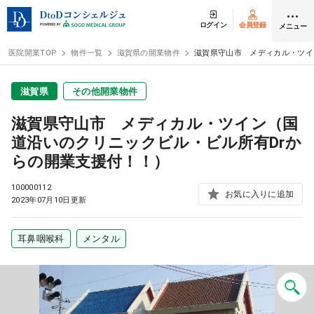
ログイン
会員登録
メニュー
医院開業TOP
物件一覧
滋賀県の開業物件
滋賀県守山市 メディカル・ツイ
ログイン
会員登録
滋賀県
その他開業物件
滋賀県守山市 メディカル・ツイン（国
クリニック開業
道沿いのクリニックビル・ビル所有Drか
らの開業支援付！！）
DtoDの開業支援
100000112
お気に入りに追加
2023年07月10日更新
開業までの流れ
耳鼻咽喉科
メンタル
開業スタイル
開業スタイル TOP
物件検索