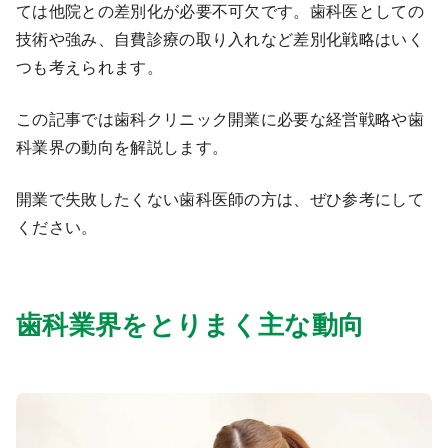
ては他院との差別化が必要不可欠です。歯科医としての
9:00 ～ 18:00
（平日）
技術や強み、自費診療の取り入れなど差別化戦略はいく
受付時間
0120-315-606
つも考えられます。
この記事では歯科クリニック開業に必要な経営戦略や歯
科業界の動向を解説します。
医師求人
開業で失敗したくない歯科医師の方は、ぜひ参考にして
DtoDとは
ください。
お問合せ
医院の譲渡・売却をお考えの方
歯科業界をとりまく主な動向