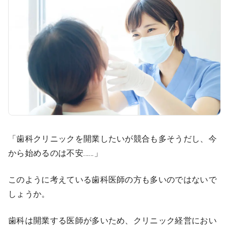
医療モール開業
コンサルタント
継承開業（医院継承）
開業支援事例
新規開業（戸建て・テナント）
開業支援事例
開業ノウハウ
施工事例
開業セミナー
「歯科クリニックを開業したいが競合も多そうだし、今
から始めるのは不安……」
個別相談会
このように考えている歯科医師の方も多いのではないで
診療圏調査
しょうか。
歯科は開業する医師が多いため、クリニック経営におい