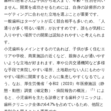
歯科の患者さんは子供から老人まで、年齢・性別を問い
ません。開業を成功させるためには、自身の診療所のタ
ーゲティングに合わせた立地を選ぶことが重要です。
一般歯科はターゲットが広く競合相手も多いため、「人
通りが多く明るい場所」がおすすめです。誰もが気軽に
入りやすい場所での開業は認知されやすいと考えられま
す。
小児歯科をメインとするのであれば、子供が多く住むエ
リアや学校、商業施設の近くなど、親御さんが通いやす
いような立地が好まれます。車や公共交通機関など多様
な手段で来院しやすい場所、土地勘がない人にもわかり
やすい場所に開業するとさらに集患しやすくなるでしょ
う。なお、厚生労働省「令和2（2020）年医療施設（静
（1）
態・動態）調査（確定数）・病院報告の概況」
によ
ると、小児歯科を主たる診療とする歯科クリニックは、
歯科クリニック全体の64.7%を占めているため、他院と