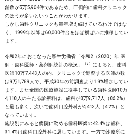
舗数が5万5,904件であるため、圧倒的に歯科クリニック
のほうが多いということがわかります。
しかし歯科クリニックも毎年増え続けているわけではな
く、1999年以降は60,000件台をほぼ横ばいに推移してい
ます。
令和2年におこなった厚生労働省「令和2（2020）年 医
（3）
師・歯科医師・薬剤師統計の概況」
によると、歯科
医師10万7,443人の内、クリニックで勤務する医師の数
は9万1,789人で、平成30年の前調査より1.9%増加してい
ます。また全国の医療施設に従事している歯科医師10万
4,118人の主たる診療科は、歯科が8万9,717人（86.2%）
と最も多く、次いで歯科口腔外科が4,413人（4.2%）と
なっています。
施設別にみると病院に勤める歯科医師の42.4%は歯科、
31.4%は歯科口腔外科に属しています。一方で診療所に