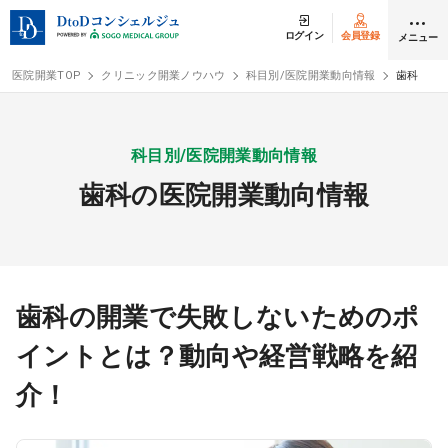
ログイン
会員登録
メニュー
医院開業TOP
クリニック開業ノウハウ
科目別/医院開業動向情報
歯科
ログイン
会員登録
科目別/医院開業動向情報
歯科の医院開業動向情報
クリニック開業
DtoDの開業支援
開業までの流れ
歯科の開業で失敗しないためのポ
イントとは？動向や経営戦略を紹
開業スタイル
介！
開業スタイル TOP
物件検索