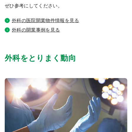
ぜひ参考にしてください。
9:00 ～ 18:00
（平日）
受付時間
0120-315-606
外科の医院開業物件情報を見る
外科の開業事例を見る
医師求人
外科をとりまく動向
DtoDとは
お問合せ
医院の譲渡・売却をお考えの方