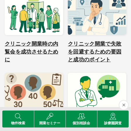
クリニック開業時の内
クリニック開業で失敗
覧会を成功させるため
を回避するための要因
に
と成功のポイント
医師の開業、何歳がベ
クリニック開業の主な
物件検索
開業セミナー
個別相談会
診療圏調査
スト？年齢別のメリッ
理由とは？動機から考