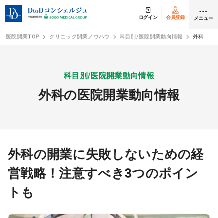
ログイン
会員登録
メニュー
医院開業TOP
クリニック開業ノウハウ
科目別/医院開業動向情報
外科
ログイン
会員登録
科目別/医院開業動向情報
外科の医院開業動向情報
クリニック開業
DtoDの開業支援
開業までの流れ
外科の開業に失敗しないための経
営戦略！注意すべき3つのポイン
開業スタイル
トも
開業スタイル TOP
物件検索