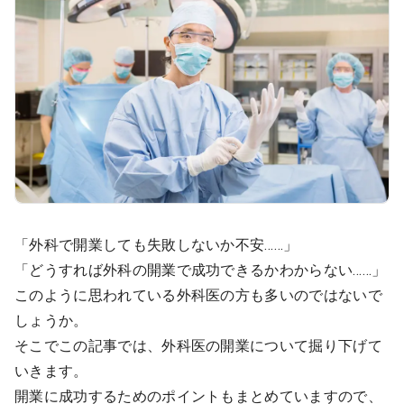
医療モール開業
コンサルタント
継承開業（医院継承）
開業支援事例
新規開業（戸建て・テナント）
開業支援事例
開業ノウハウ
施工事例
開業セミナー
「外科で開業しても失敗しないか不安……」
「どうすれば外科の開業で成功できるかわからない……」
個別相談会
このように思われている外科医の方も多いのではないで
しょうか。
診療圏調査
そこでこの記事では、外科医の開業について掘り下げて
いきます。
開業に成功するためのポイントもまとめていますので、