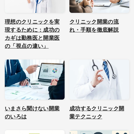
理想のクリニックを実
クリニック開業の流
現するために：成功の
れ・手順を徹底解説
カギは勤務医と開業医
の「視点の違い」
いまさら聞けない開業
成功するクリニック開
のいろは
業テクニック