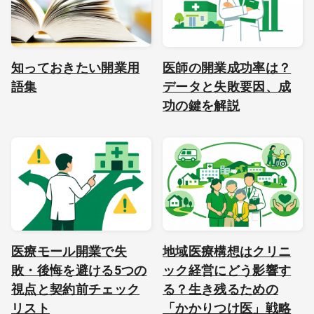
知っておきたい開業用
医師の開業成功率は？
語集
データと失敗要因、成
功の鍵を解説
医療モール開業で失
地域医療構想はクリニ
敗・後悔を避ける5つの
ック経営にどう影響す
視点と契約前チェック
る？生き残るための
リスト
「かかりつけ医」戦略