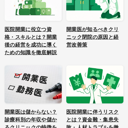
医院開業に役立つ資
開業医が知るべきクリ
格・スキルとは？開業
ニック閉院の原因と経
後の経営を成功に導く
営改善策
ための知識を徹底解説
開業医は儲からない？
医院開業に伴うリスク
診療科別の年収や儲か
とは？資金難・集患失
るクリニックの特徴を
敗・人材トラブルを徹