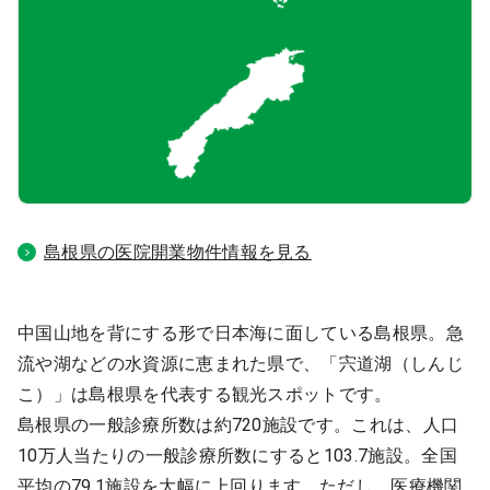
医療モール開業
コンサルタント
継承開業（医院継承）
開業支援事例
新規開業（戸建て・テナント）
開業支援事例
開業ノウハウ
施工事例
島根県の医院開業物件情報を見る
開業セミナー
個別相談会
中国山地を背にする形で日本海に面している島根県。急
流や湖などの水資源に恵まれた県で、「宍道湖（しんじ
こ）」は島根県を代表する観光スポットです。
診療圏調査
島根県の一般診療所数は約720施設です。これは、人口
10万人当たりの一般診療所数にすると103.7施設。全国
平均の79.1施設を大幅に上回ります。ただし、医療機関