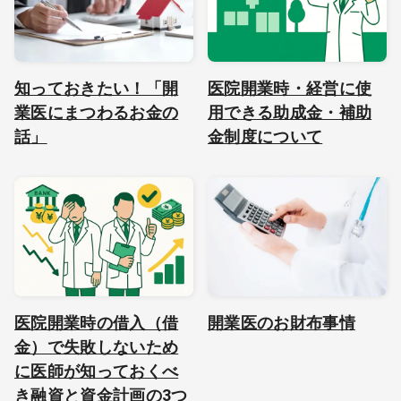
知っておきたい！「開
医院開業時・経営に使
業医にまつわるお金の
用できる助成金・補助
話」
金制度について
医院開業時の借入（借
開業医のお財布事情
金）で失敗しないため
に医師が知っておくべ
き融資と資金計画の3つ