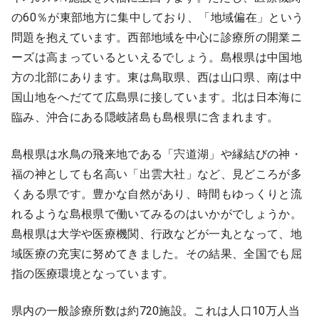
の60％が東部地方に集中しており、「地域偏在」という
9:00 ～ 18:00
（平日）
受付時間
問題を抱えています。西部地域を中心に診療所の開業ニ
0120-315-606
ーズは高まっているといえるでしょう。島根県は中国地
方の北部にあります。東は鳥取県、西は山口県、南は中
国山地をへだてて広島県に接しています。北は日本海に
医師求人
臨み、沖合にある隠岐諸島も島根県に含まれます。
島根県は水鳥の飛来地である「宍道湖」や縁結びの神・
DtoDとは
お問合せ
福の神としても名高い「出雲大社」など、見どころが多
医院の譲渡・売却をお考えの方
くある県です。豊かな自然があり、時間もゆっくりと流
れるような島根県で働いてみるのはいかがでしょうか。
島根県は大学や医療機関、行政などが一丸となって、地
域医療の充実に努めてきました。その結果、全国でも屈
指の医療環境となっています。
県内の一般診療所数は約720施設。これは人口10万人当