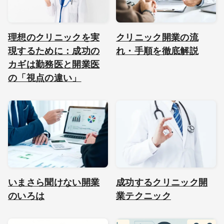
理想のクリニックを実
クリニック開業の流
現するために：成功の
れ・手順を徹底解説
カギは勤務医と開業医
の「視点の違い」
いまさら聞けない開業
成功するクリニック開
のいろは
業テクニック