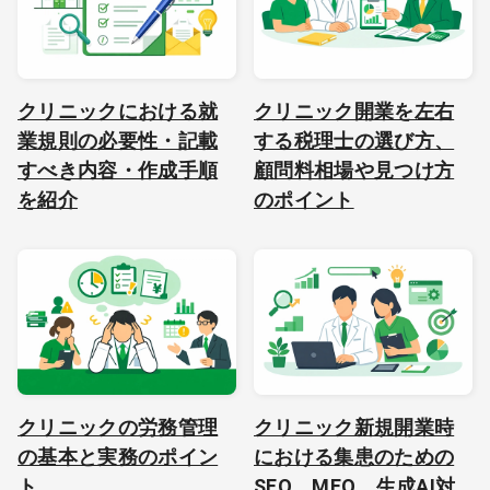
クリニックにおける就
クリニック開業を左右
業規則の必要性・記載
する税理士の選び方、
すべき内容・作成手順
顧問料相場や見つけ方
を紹介
のポイント
クリニックの労務管理
クリニック新規開業時
の基本と実務のポイン
における集患のための
ト
SEO、MEO、生成AI対