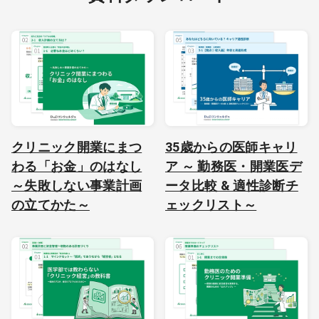
クリニック開業にまつ
35歳からの医師キャリ
わる「お金」のはなし
ア ～ 勤務医・開業医デ
～失敗しない事業計画
ータ比較 & 適性診断チ
の立てかた～
ェックリスト～