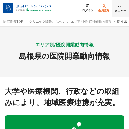
ログイン
会員登録
メニュー
医院開業TOP
クリニック開業ノウハウ
エリア別/医院開業動向情報
島根県
ログイン
会員登録
エリア別/医院開業動向情報
島根県の医院開業動向情報
クリニック開業
DtoDの開業支援
開業までの流れ
大学や医療機関、行政などの取組
みにより、地域医療連携が充実。
開業スタイル
開業スタイル TOP
物件検索