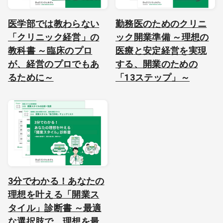
医学部では教わらない
勤務医のためのクリニ
「クリニック経営」の
ック開業準備 ～理想の
教科書 ～臨床のプロ
医療と安定経営を実現
が、経営のプロでもあ
する、開業のための
るために～
「13ステップ」～
3分でわかる！あなたの
理想を叶える「開業ス
タイル」診断書 ～最適
な選択肢で、理想を最