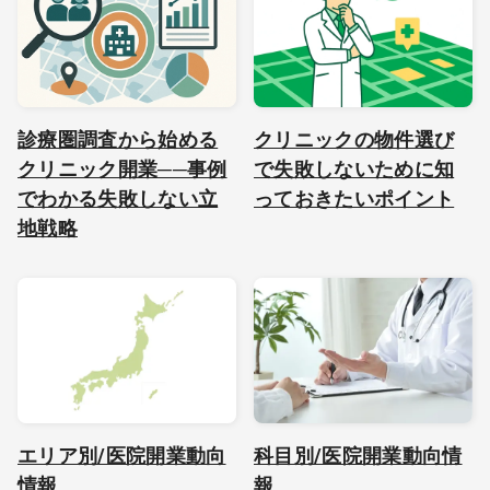
診療圏調査から始める
クリニックの物件選び
クリニック開業──事例
で失敗しないために知
でわかる失敗しない立
っておきたいポイント
地戦略
エリア別/医院開業動向
科目別/医院開業動向情
情報
報