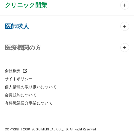
クリニック開業
クリニック開業 TOP
医師求人
クリニック物件検索
医師求人 TOP
医療機関の方
DtoDのクリニック開業支援
常勤求人検索
医院の譲渡・売却をお考えの方
クリニックの開業スタイル
会社概要
非常勤求人検索
サイトポリシー
採用をお考えの医療機関の方
クリニック開業までの流れ
個人情報の取り扱いについて
スポット求人検索
会員規約について
開業支援事例
有料職業紹介事業について
DtoDの転職・アルバイト支援
施工事例
成功事例
COPYRIGHT 2004.SOGO MEDICAL CO.,LTD. All Right Reserved