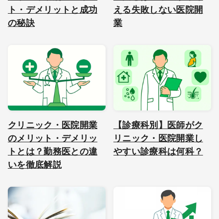
ト・デメリットと成功
える失敗しない医院開
の秘訣
業
クリニック・医院開業
【診療科別】医師がク
のメリット・デメリッ
リニック・医院開業し
トとは？勤務医との違
やすい診療科は何科？
いを徹底解説