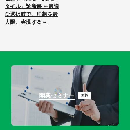
タイル」診断書 ～最適
な選択肢で、理想を最
大限、実現する～
開業セミナー
無料