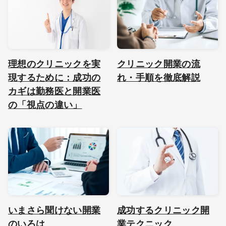
理想のクリニックを実
クリニック開業の流
現するために：成功の
れ・手順を徹底解説
カギは勤務医と開業医
の「視点の違い」
いまさら聞けない開業
成功するクリニック開
のいろは
業テクニック