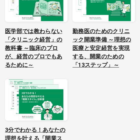
医学部では教わらない
勤務医のためのクリニ
「クリニック経営」の
ック開業準備 ～理想の
教科書 ～臨床のプロ
医療と安定経営を実現
が、経営のプロでもあ
する、開業のための
るために～
「13ステップ」～
3分でわかる！あなたの
理想を叶える「開業ス