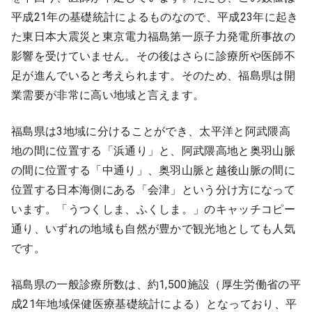
平成21年の基礎統計によるものなので、平成23年に起き
9:00 ～ 18:00
（平日）
受付時間
た東日本大震災と東京電力福島第一原子力発電所事故の
0120-315-606
影響を受けていません。その後はさらに診療所や医師不
足が進んでいると考えられます。そのため、福島県は開
業需要が非常に高い地域と言えます。
医師求人
福島県は3地域に分けることができ、太平洋と阿武隈高
地の間に位置する「浜通り」と、阿武隈高地と奥羽山脈
DtoDとは
お問合せ
の間に位置する「中通り」、奥羽山脈と越後山脈の間に
医院の譲渡・売却をお考えの方
位置する日本海側にある「会津」という分け方になって
います。「うつくしま、ふくしま。」のキャッチコピー
通り、いずれの地域も自然が豊かで観光地としても人気
です。
福島県の一般診療所数は、約1,500施設（厚生労働省の平
成21年地域保健医療基礎統計による）となっており、平