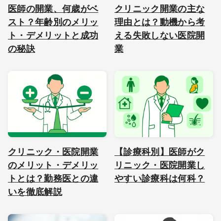
医師の開業、何歳がベ
クリニック開業の主な
スト？年齢別のメリッ
理由とは？動機から考
ト・デメリットと成功
える失敗しない医院開
の秘訣
業
クリニック・医院開業
【診療科別】医師がク
のメリット・デメリッ
リニック・医院開業し
トとは？勤務医との違
やすい診療科は何科？
いを徹底解説