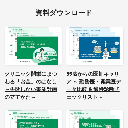
資料ダウンロード
クリニック開業にまつ
35歳からの医師キャリ
わる「お金」のはなし
ア ～ 勤務医・開業医デ
～失敗しない事業計画
ータ比較 & 適性診断チ
の立てかた～
ェックリスト～