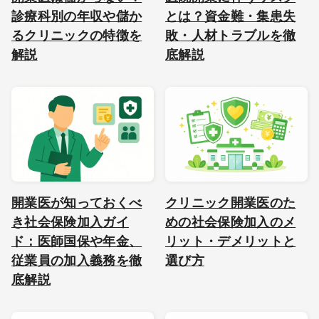
診療科別の年収や儲か
とは？資金難・集患失
るクリニックの特徴を
敗・人材トラブルを徹
解説
底解説
開業医が知っておくべ
クリニック開業医のた
き社会保険加入ガイ
めの社会保険加入のメ
ド：医師国保や年金、
リット・デメリットと
従業員の加入義務を徹
選び方
底解説