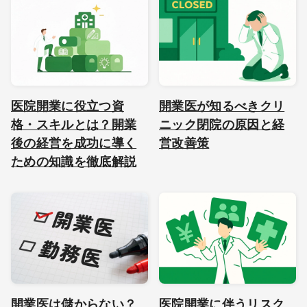
医院開業に役立つ資
開業医が知るべきクリ
格・スキルとは？開業
ニック閉院の原因と経
後の経営を成功に導く
営改善策
ための知識を徹底解説
開業医は儲からない？
医院開業に伴うリスク