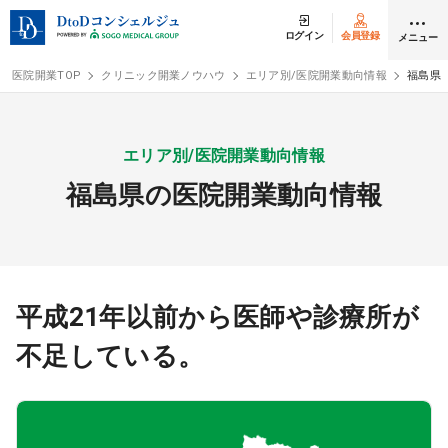
ログイン
会員登録
メニュー
医院開業TOP
クリニック開業ノウハウ
エリア別/医院開業動向情報
福島県
ログイン
会員登録
エリア別/医院開業動向情報
福島県の医院開業動向情報
クリニック開業
DtoDの開業支援
開業までの流れ
平成21年以前から医師や診療所が
不足している。
開業スタイル
開業スタイル TOP
物件検索