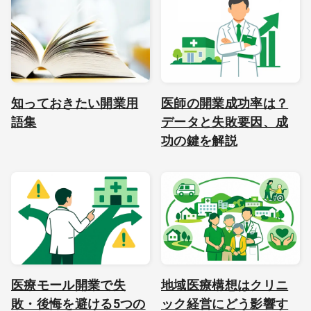
知っておきたい開業用
医師の開業成功率は？
語集
データと失敗要因、成
功の鍵を解説
医療モール開業で失
地域医療構想はクリニ
敗・後悔を避ける5つの
ック経営にどう影響す