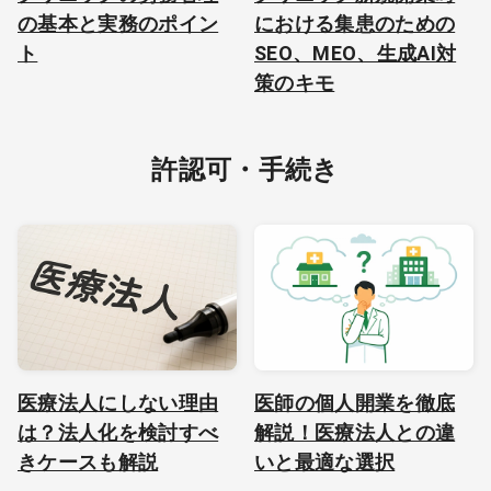
の基本と実務のポイン
における集患のための
ト
SEO、MEO、生成AI対
策のキモ
許認可・手続き
医療法人にしない理由
医師の個人開業を徹底
は？法人化を検討すべ
解説！医療法人との違
きケースも解説
いと最適な選択