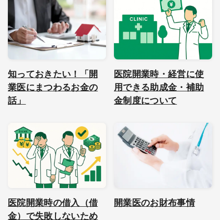
知っておきたい！「開
医院開業時・経営に使
業医にまつわるお金の
用できる助成金・補助
話」
金制度について
医院開業時の借入（借
開業医のお財布事情
金）で失敗しないため