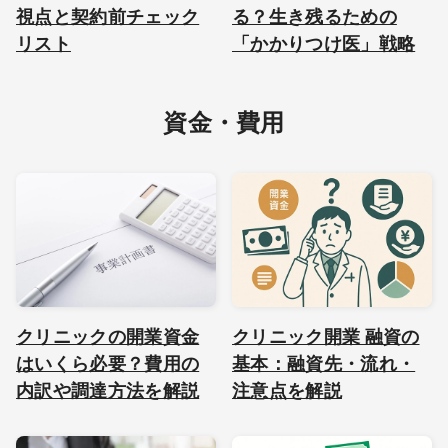
視点と契約前チェック
る？生き残るための
リスト
「かかりつけ医」戦略
資金・費用
クリニックの開業資金
クリニック開業 融資の
はいくら必要？費用の
基本：融資先・流れ・
内訳や調達方法を解説
注意点を解説