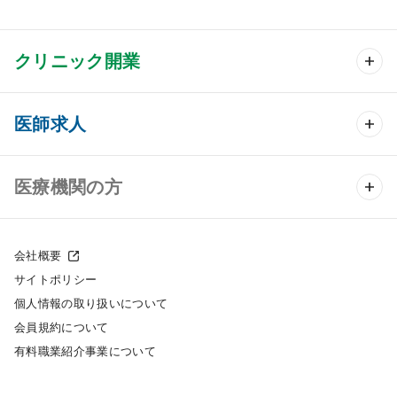
クリニック開業
クリニック開業 TOP
医師求人
クリニック物件検索
医師求人 TOP
医療機関の方
DtoDのクリニック開業支援
常勤求人検索
医院の譲渡・売却をお考えの方
クリニックの開業スタイル
会社概要
非常勤求人検索
サイトポリシー
採用をお考えの医療機関の方
クリニック開業までの流れ
個人情報の取り扱いについて
スポット求人検索
会員規約について
開業支援事例
有料職業紹介事業について
DtoDの転職・アルバイト支援