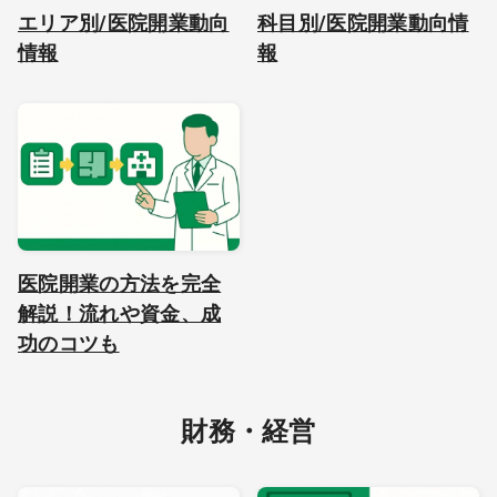
エリア別/医院開業動向
科目別/医院開業動向情
情報
報
医院開業の方法を完全
解説！流れや資金、成
功のコツも
財務・経営