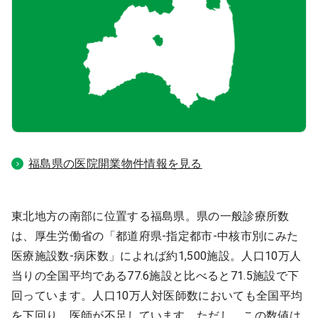
医療モール開業
コンサルタント
継承開業（医院継承）
開業支援事例
新規開業（戸建て・テナント）
開業支援事例
開業ノウハウ
施工事例
福島県の医院開業物件情報を見る
開業セミナー
個別相談会
東北地方の南部に位置する福島県。県の一般診療所数
は、厚生労働省の「都道府県-指定都市-中核市別にみた
医療施設数-病床数」によれば約1,500施設。人口10万人
診療圏調査
当りの全国平均である77.6施設と比べると71.5施設で下
回っています。人口10万人対医師数においても全国平均
を下回り、医師が不足しています。ただし、この数値は