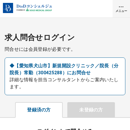
メニュー
クリニック開業
求人問合せログイン
問合せには会員登録が必要です。
医師求人
◆【愛知県犬山市】新規開設クリニック／院長（分
院長）常勤（300425288）にお問合せ
DtoDとは
詳細な情報を担当コンサルタントからご案内いたし
お問合せ
ます。
医院の譲渡・売却をお考えの方
採用をお考えの医療機関の方
登録済の方
未登録の方