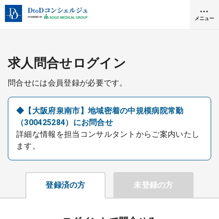
メニュー
クリニック開業
求人問合せログイン
問合せには会員登録が必要です。
医師求人
◆【大阪府泉南市】地域密着の中規模病院常勤
（300425284）にお問合せ
DtoDとは
詳細な情報を担当コンサルタントからご案内いたし
お問合せ
ます。
医院の譲渡・売却をお考えの方
採用をお考えの医療機関の方
登録済の方
未登録の方