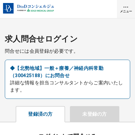
メニュー
クリニック開業
求人問合せログイン
問合せには会員登録が必要です。
医師求人
◆【北勢地域】一般＋療養／神経内科常勤
（300425188）にお問合せ
DtoDとは
詳細な情報を担当コンサルタントからご案内いたし
お問合せ
ます。
医院の譲渡・売却をお考えの方
採用をお考えの医療機関の方
登録済の方
未登録の方