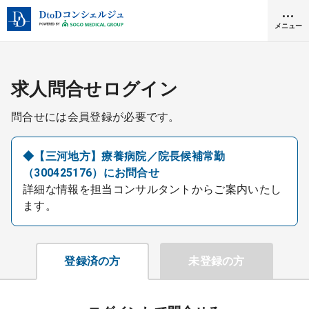
メニュー
クリニック開業
求人問合せログイン
問合せには会員登録が必要です。
医師求人
◆【三河地方】療養病院／院長候補常勤
（300425176）にお問合せ
DtoDとは
詳細な情報を担当コンサルタントからご案内いたし
お問合せ
ます。
医院の譲渡・売却をお考えの方
採用をお考えの医療機関の方
登録済の方
未登録の方