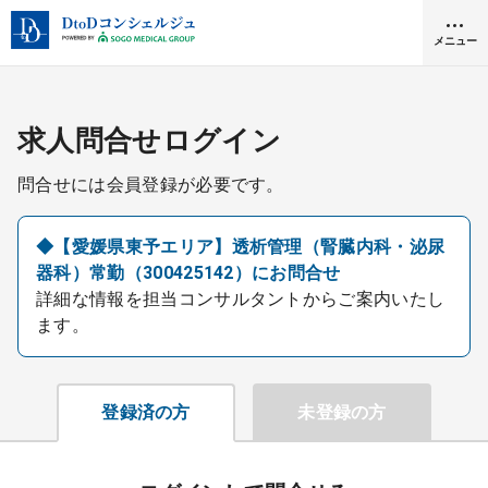
メニュー
クリニック開業
求人問合せログイン
問合せには会員登録が必要です。
医師求人
◆【愛媛県東予エリア】透析管理（腎臓内科・泌尿
器科）常勤（300425142）にお問合せ
DtoDとは
詳細な情報を担当コンサルタントからご案内いたし
お問合せ
ます。
医院の譲渡・売却をお考えの方
採用をお考えの医療機関の方
登録済の方
未登録の方