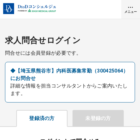
メニュー
クリニック開業
求人問合せログイン
問合せには会員登録が必要です。
医師求人
◆【埼玉県熊谷市】内科医募集常勤（300425064）
にお問合せ
DtoDとは
詳細な情報を担当コンサルタントからご案内いたし
お問合せ
ます。
医院の譲渡・売却をお考えの方
採用をお考えの医療機関の方
登録済の方
未登録の方