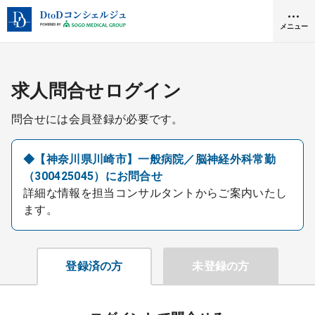
メニュー
クリニック開業
求人問合せログイン
問合せには会員登録が必要です。
医師求人
◆【神奈川県川崎市】一般病院／脳神経外科常勤
（300425045）にお問合せ
DtoDとは
詳細な情報を担当コンサルタントからご案内いたし
お問合せ
ます。
医院の譲渡・売却をお考えの方
採用をお考えの医療機関の方
登録済の方
未登録の方