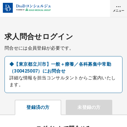
メニュー
クリニック開業
求人問合せログイン
問合せには会員登録が必要です。
医師求人
◆【東京都立川市】一般＋療養／各科募集中常勤
（300425007）にお問合せ
DtoDとは
詳細な情報を担当コンサルタントからご案内いたし
お問合せ
ます。
医院の譲渡・売却をお考えの方
採用をお考えの医療機関の方
登録済の方
未登録の方