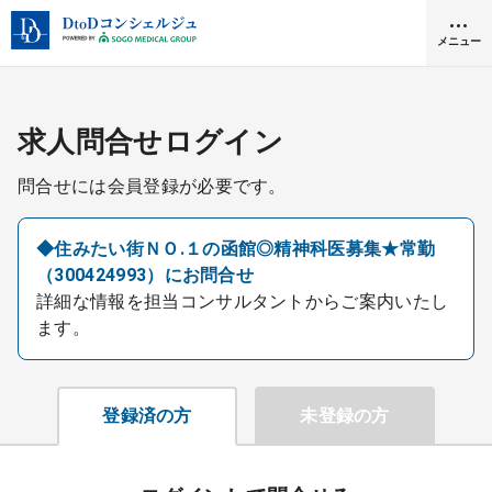
メニュー
クリニック開業
求人問合せログイン
問合せには会員登録が必要です。
医師求人
◆住みたい街ＮＯ.１の函館◎精神科医募集★常勤
（300424993）にお問合せ
DtoDとは
詳細な情報を担当コンサルタントからご案内いたし
お問合せ
ます。
医院の譲渡・売却をお考えの方
採用をお考えの医療機関の方
登録済の方
未登録の方