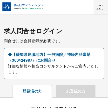
メニュー
クリニック開業
求人問合せログイン
問合せには会員登録が必要です。
医師求人
◆【愛知県尾張地方】一般病院／神経内科常勤
（300424987）にお問合せ
DtoDとは
詳細な情報を担当コンサルタントからご案内いたし
お問合せ
ます。
医院の譲渡・売却をお考えの方
採用をお考えの医療機関の方
登録済の方
未登録の方