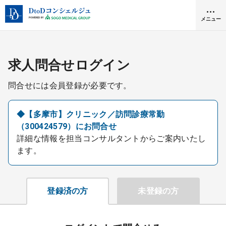
メニュー
クリニック開業
求人問合せログイン
問合せには会員登録が必要です。
医師求人
◆【多摩市】クリニック／訪問診療常勤
（300424579）にお問合せ
DtoDとは
詳細な情報を担当コンサルタントからご案内いたし
お問合せ
ます。
医院の譲渡・売却をお考えの方
採用をお考えの医療機関の方
登録済の方
未登録の方