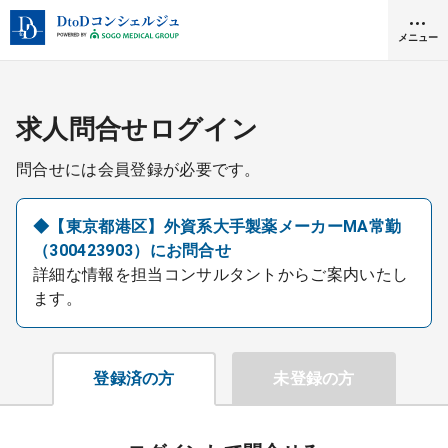
メニュー
クリニック開業
求人問合せログイン
問合せには会員登録が必要です。
医師求人
◆【東京都港区】外資系大手製薬メーカーMA常勤
（300423903）にお問合せ
DtoDとは
詳細な情報を担当コンサルタントからご案内いたし
お問合せ
ます。
医院の譲渡・売却をお考えの方
採用をお考えの医療機関の方
登録済の方
未登録の方