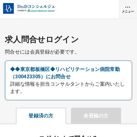
メニュー
クリニック開業
求人問合せログイン
問合せには会員登録が必要です。
医師求人
◆◆東京都板橋区◆リハビリテーション病院常勤
（300423305）にお問合せ
DtoDとは
詳細な情報を担当コンサルタントからご案内いたし
お問合せ
ます。
医院の譲渡・売却をお考えの方
採用をお考えの医療機関の方
登録済の方
未登録の方