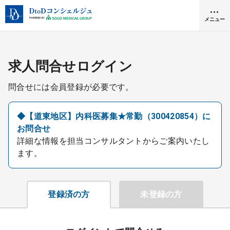
メニュー
クリニック開業
求人問合せログイン
問合せには会員登録が必要です。
医師求人
◆【道東地区】内科医募集★常勤（300420854）に
お問合せ
DtoDとは
詳細な情報を担当コンサルタントからご案内いたし
お問合せ
ます。
医院の譲渡・売却をお考えの方
採用をお考えの医療機関の方
登録済の方
未登録の方