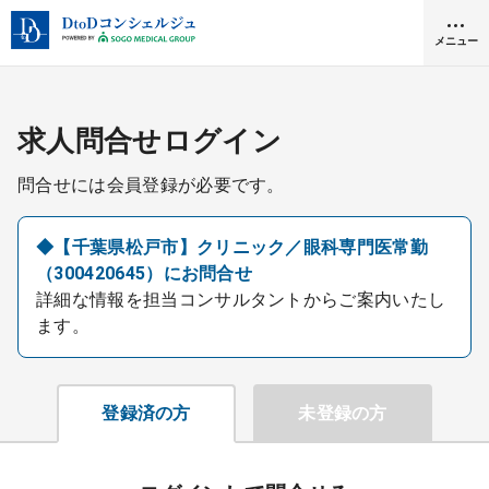
メニュー
クリニック開業
求人問合せログイン
問合せには会員登録が必要です。
医師求人
◆【千葉県松戸市】クリニック／眼科専門医常勤
（300420645）にお問合せ
DtoDとは
詳細な情報を担当コンサルタントからご案内いたし
お問合せ
ます。
医院の譲渡・売却をお考えの方
採用をお考えの医療機関の方
登録済の方
未登録の方