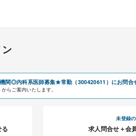
イン
関◎内科系医師募集★常勤（300420611）にお問合
トからご案内いたします。
未登録の
せる
求人問合せ＋会