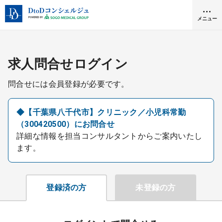
メニュー
クリニック開業
求人問合せログイン
問合せには会員登録が必要です。
医師求人
◆【千葉県八千代市】クリニック／小児科常勤
（300420500）にお問合せ
DtoDとは
詳細な情報を担当コンサルタントからご案内いたし
お問合せ
ます。
医院の譲渡・売却をお考えの方
採用をお考えの医療機関の方
登録済の方
未登録の方