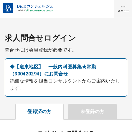
メニュー
クリニック開業
求人問合せログイン
問合せには会員登録が必要です。
医師求人
◆【道東地区】 一般内科医募集★常勤
（300420294）にお問合せ
DtoDとは
詳細な情報を担当コンサルタントからご案内いたし
お問合せ
ます。
医院の譲渡・売却をお考えの方
採用をお考えの医療機関の方
登録済の方
未登録の方