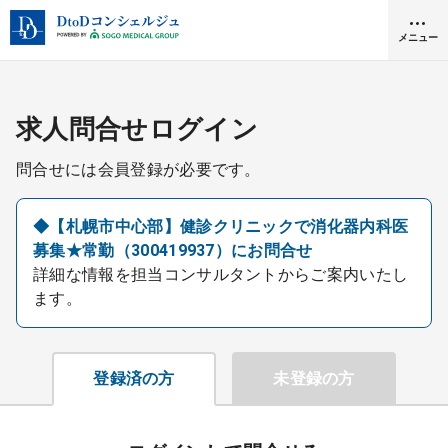
メニュー
クリニック開業
求人問合せログイン
問合せには会員登録が必要です。
医師求人
◆【札幌市中心部】健診クリニックで消化器内科医
募集★常勤（300419937）にお問合せ
DtoDとは
詳細な情報を担当コンサルタントからご案内いたし
お問合せ
ます。
医院の譲渡・売却をお考えの方
採用をお考えの医療機関の方
登録済の方
未登録の方