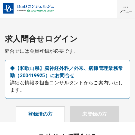
メニュー
クリニック開業
求人問合せログイン
問合せには会員登録が必要です。
医師求人
◆【和歌山県】脳神経外科／外来、病棟管理業務常
勤（300419925）にお問合せ
DtoDとは
詳細な情報を担当コンサルタントからご案内いたし
お問合せ
ます。
医院の譲渡・売却をお考えの方
採用をお考えの医療機関の方
登録済の方
未登録の方