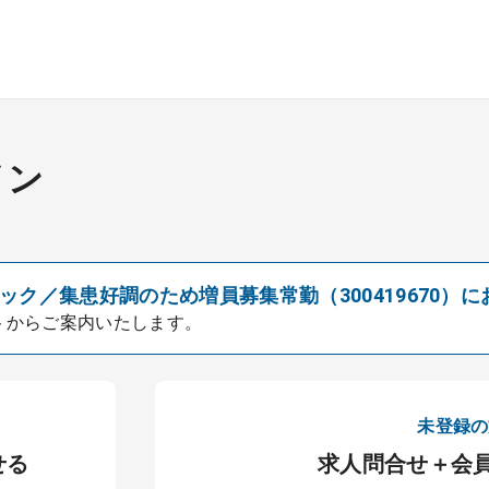
イン
ク／集患好調のため増員募集常勤（300419670）に
トからご案内いたします。
未登録の
せる
求人問合せ＋会