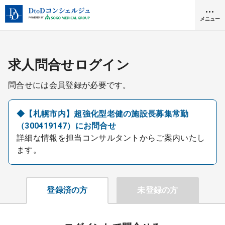
メニュー
クリニック開業
求人問合せログイン
問合せには会員登録が必要です。
医師求人
◆【札幌市内】超強化型老健の施設長募集常勤
（300419147）にお問合せ
DtoDとは
詳細な情報を担当コンサルタントからご案内いたし
お問合せ
ます。
医院の譲渡・売却をお考えの方
採用をお考えの医療機関の方
登録済の方
未登録の方