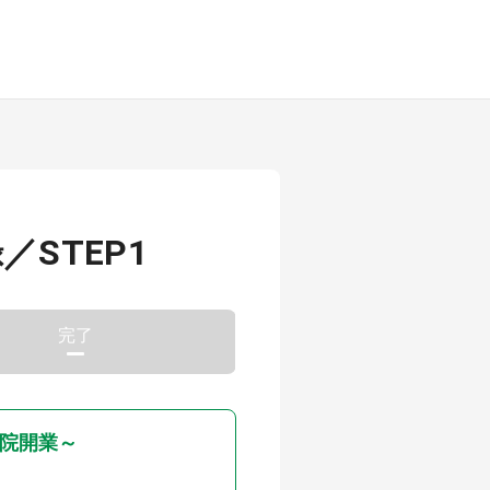
STEP1
完了
院開業～