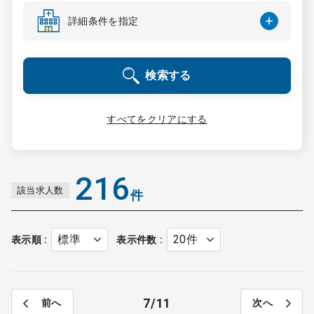
コンサルタント
詳細条件を指定
成功事例
検索する
転職ノウハウ
すべてをクリアにする
9:00 ～ 18:00
（平日）
受付時間
0120-337-613
216
該当求人数
件
クリニック開業
表示順
表示件数
DtoDとは
お問合せ
7
11
前へ
次へ
採用をお考えの医療機関の方