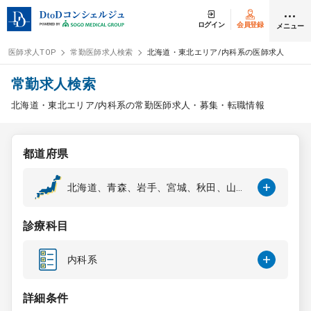
ログイン
会員登録
メニュー
医師求人TOP
常勤医師求人検索
北海道・東北エリア/内科系の医師求人
ログイン
会員登録
常勤求人検索
北海道・東北エリア/内科系の常勤医師求人・募集・転職情報
医師求人
都道府県
常勤検索
転職
北海道、青森、岩手、宮城、秋田、山
形、福島
非常勤検索
アルバイト
診療科目
スポット検索
アルバイト
内科系
DtoDの転職・
アルバイト支援
詳細条件