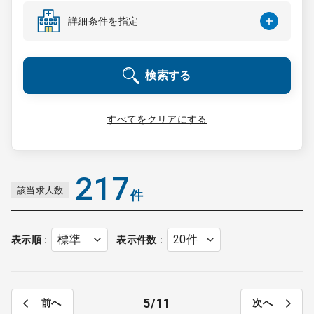
コンサルタント
詳細条件を指定
成功事例
検索する
転職ノウハウ
すべてをクリアにする
9:00 ～ 18:00
（平日）
受付時間
0120-337-613
217
該当求人数
件
クリニック開業
表示順
表示件数
DtoDとは
お問合せ
5
11
前へ
次へ
採用をお考えの医療機関の方