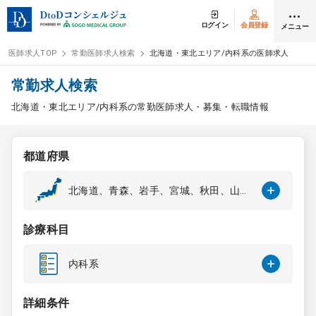
ログイン
会員登録
メニュー
医師求人TOP
常勤医師求人検索
北海道・東北エリア/内科系の医師求人
ログイン
会員登録
常勤求人検索
北海道・東北エリア/内科系の常勤医師求人・募集・転職情報
医師求人
都道府県
常勤検索
転職
北海道、青森、岩手、宮城、秋田、山
形、福島
非常勤検索
アルバイト
診療科目
スポット検索
アルバイト
内科系
DtoDの転職・
アルバイト支援
詳細条件