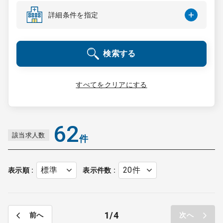
コンサルタント
詳細条件を指定
成功事例
検索する
転職ノウハウ
すべてをクリアにする
9:00 ～ 18:00
（平日）
受付時間
0120-337-613
62
該当求人数
件
クリニック開業
表示順
表示件数
DtoDとは
お問合せ
1
4
前へ
次へ
採用をお考えの医療機関の方