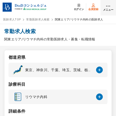
ログイン
会員登録
メニュー
医師求人TOP
常勤医師求人検索
関東エリア/リウマチ内科の医師求人
ログイン
会員登録
常勤求人検索
関東エリア/リウマチ内科の常勤医師求人・募集・転職情報
医師求人
都道府県
常勤検索
転職
東京、神奈川、千葉、埼玉、茨城、栃
木、群馬
非常勤検索
アルバイト
診療科目
スポット検索
アルバイト
リウマチ内科
DtoDの転職・
アルバイト支援
詳細条件