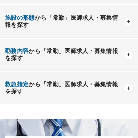
資格取得が可能な施設
1週間以上の連続休暇取得可能
一般外科
呼吸器外科
心臓血管外科
施設の形態
から「常勤」医師求人・募集情
開業支援あり
育児支援制度あり
報を探す
消化器外科
乳腺外科
小児外科
脳神経外科
1年未満の勤務可能
年俸2000万円以上可能
整形外科
形成外科
美容外科
一般
療養
精神
一般＋療養
一般＋精神
外来のみの勤務可能
給与インセンティブ制度あり
勤務内容
から「常勤」医師求人・募集情報
その他
療養＋精神
クリニック
老健
その他の形態
を探す
夜間当直なしの勤務可
院長・副院長職
産婦人科
産科
婦人科
小児科
精神科
後期研修可能
週4日の勤務可能
外来
健診
病棟
在宅
救急
透析
心療内科
泌尿器科
眼科
耳鼻咽喉科
救急指定
から「常勤」医師求人・募集情報
オンコールなしの勤務可能
セカンドキャリア歓迎
検査
読影
手術
コンタクト
麻酔
を探す
皮膚科
麻酔科
リハビリテーション科
未経験歓迎
その他
放射線科
救命救急科
病理科
その他
あり
1次
2次
3次
なし