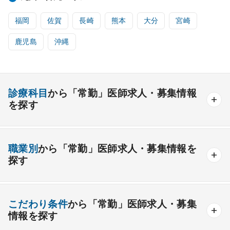
福岡
佐賀
長崎
熊本
大分
宮崎
鹿児島
沖縄
診療科目
から「常勤」医師求人・募集情報
を探す
内科系
職業別
から「常勤」医師求人・募集情報を
一般内科
呼吸器内科
消化器内科
循環器内科
探す
内分泌内科
糖尿病内科
脳神経内科
血液内科
産業医
製薬会社
腎臓内科
老人内科
リウマチ内科
総合診療科
こだわり条件
から「常勤」医師求人・募集
情報を探す
外科系