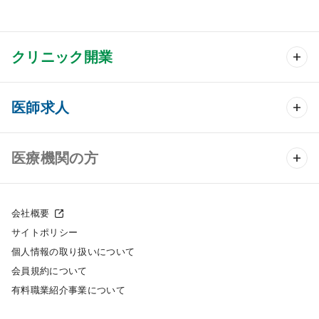
クリニック開業
クリニック開業 TOP
医師求人
クリニック物件検索
医師求人 TOP
医療機関の方
DtoDのクリニック開業支援
常勤求人検索
医院の譲渡・売却をお考えの方
クリニックの開業スタイル
会社概要
非常勤求人検索
サイトポリシー
採用をお考えの医療機関の方
クリニック開業までの流れ
個人情報の取り扱いについて
スポット求人検索
会員規約について
開業支援事例
有料職業紹介事業について
DtoDの転職・アルバイト支援