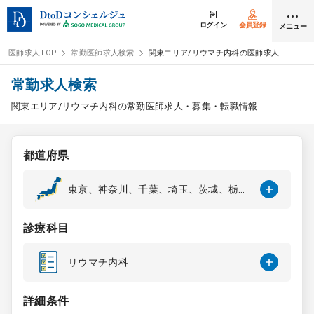
ログイン
会員登録
メニュー
医師求人TOP
常勤医師求人検索
関東エリア/リウマチ内科の医師求人
ログイン
会員登録
常勤求人検索
関東エリア/リウマチ内科の常勤医師求人・募集・転職情報
医師求人
都道府県
常勤検索
転職
東京、神奈川、千葉、埼玉、茨城、栃
木、群馬
非常勤検索
アルバイト
診療科目
スポット検索
アルバイト
リウマチ内科
DtoDの転職・
アルバイト支援
詳細条件