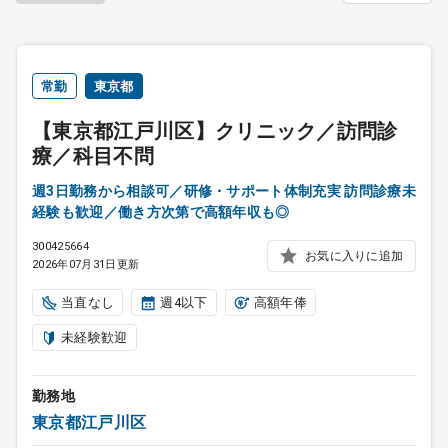
常勤
東京都
【東京都江戸川区】クリニック／訪問診
療／科目不問
週3日勤務から相談可／研修・サポート体制充実 訪問診療未
経験も歓迎／働き方次第で高額年収も◎
300425664
お気に入りに追加
2026年07月31日更新
当直なし
週4以下
高額年俸
未経験歓迎
勤務地
東京都江戸川区