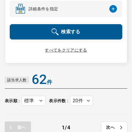
コンサルタント
詳細条件を指定
成功事例
検索する
転職ノウハウ
すべてをクリアにする
9:00 ～ 18:00
（平日）
受付時間
0120-337-613
62
該当求人数
件
クリニック開業
表示順
表示件数
DtoDとは
お問合せ
1
4
前へ
次へ
採用をお考えの医療機関の方