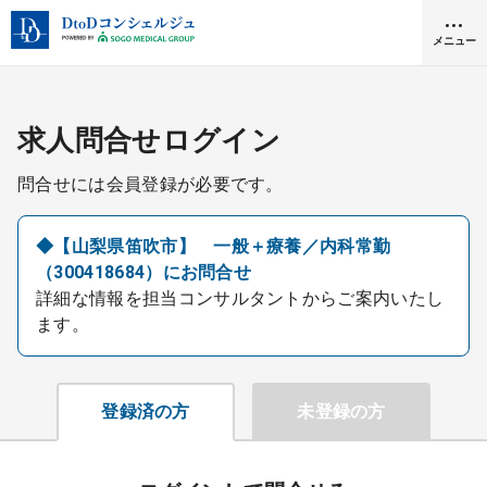
メニュー
クリニック開業
求人問合せログイン
問合せには会員登録が必要です。
医師求人
◆【山梨県笛吹市】 一般＋療養／内科常勤
（300418684）にお問合せ
DtoDとは
詳細な情報を担当コンサルタントからご案内いたし
お問合せ
ます。
医院の譲渡・売却をお考えの方
採用をお考えの医療機関の方
登録済の方
未登録の方